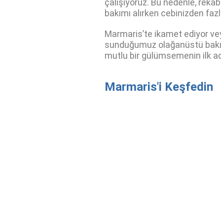
çalışıyoruz. Bu nedenle, reka
bakımı alırken cebinizden faz
Marmaris’te ikamet ediyor veya
sunduğumuz olağanüstü bakım
mutlu bir gülümsemenin ilk ad
Marmaris'i Keşfedin