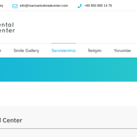
ey
info@marmarisdentalcenter.com
+90 850 885 14 76
r
Smile Gallery
Servislerimiz
İletişim
Yorumlar