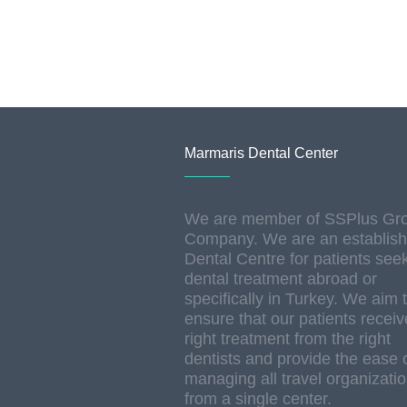
Marmaris Dental Center
We are member of SSPlus Gr
Company. We are an establis
Dental Centre for patients see
dental treatment abroad or
specifically in Turkey. We aim 
ensure that our patients receiv
right treatment from the right
dentists and provide the ease 
managing all travel organizati
from a single center.