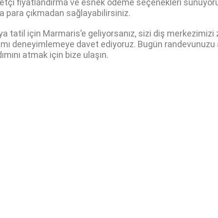
betçi fiyatlandırma ve esnek ödeme seçenekleri sunuyoruz
la para çıkmadan sağlayabilirsiniz.
 tatil için Marmaris’e geliyorsanız, sizi diş merkezimizi
ı deneyimlemeye davet ediyoruz. Bugün randevunuzu al
ımını atmak için bize ulaşın.