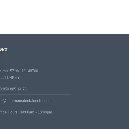
act
e mh. 57 sk. 1/1 48700
ris/TURKEY
0 850 885 14 76
fo @ marmarisdentalcenter.com
fice Hours: 09:00am - 18:00pm