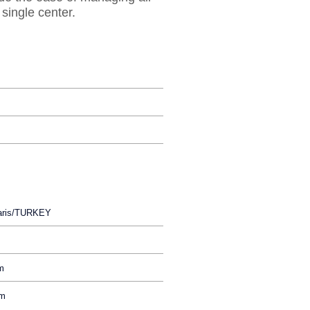
 single center.
maris/TURKEY
m
pm