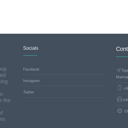
Socials
Cont
oup
Facebook
Tep
hed
Marma
king
Instagram
+9
Twitter
to
e the
in
Of
of
ons