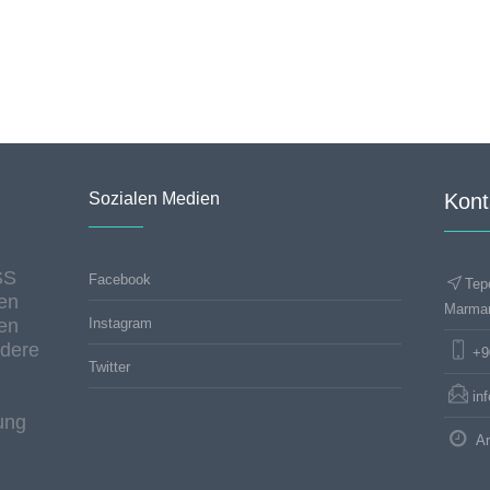
Sozialen Medien
Kont
SS
Facebook
Tep
en
Marma
en
Instagram
ndere
+9
Twitter
in
ung
Ar