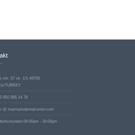
akt
e mh. 57 sk. 1/1 48700
ris/TURKEY
0 850 885 14 76
fo @ marmarisdentalcenter.com
beitsstunden:09:00am - 18:00pm