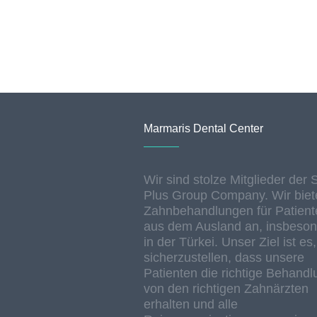
Marmaris Dental Center
Wir sind stolze Mitglieder der 
Plus Group Company. Wir biet
Zahnbehandlungen für Patient
aus dem Ausland an, insbeso
in der Türkei. Unser Ziel ist es,
sicherzustellen, dass unsere
Patienten die richtige Behandl
von den richtigen Zahnärzten
erhalten und alle